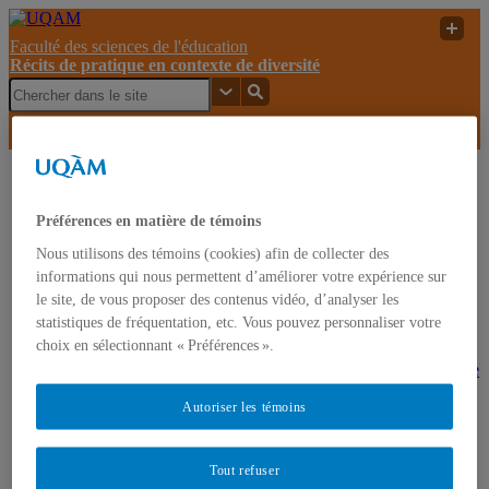
Faculté des sciences de l'éducation
Récits de pratique en contexte de diversité
Récits de pratique en
UQAM
Recherche
contexte de diversité
Préférences en matière de témoins
Récits de pratique en contexte de diversité
Nous utilisons des témoins (cookies) afin de collecter des
informations qui nous permettent d’améliorer votre expérience sur
le site, de vous proposer des contenus vidéo, d’analyser les
Accueil
statistiques de fréquentation, etc. Vous pouvez personnaliser votre
À propos
choix en sélectionnant « Préférences ».
Projets
Faire une différence. Guide de sensibilisation à partir de
récits de pratique d’enseignants.e.s oeuvrant auprès
Autoriser les témoins
d’élèves réfugié.e.s dans un contexte libanais à
l’intention du personnel enseignant, 2025
Les pratiques d’agent.e.s de développement
communautaire et scolaire au Conseil scolaire acadien
Tout refuser
provincial (Nouvelle-Écosse). Recueil de récits de