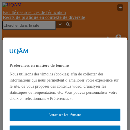
Faculté des sciences de l'éducation
Récits de pratique en contexte de diversité
Récits de
À propos de
pratique en
l’utilisation des
UQAM
contexte de
récits de pratique en
diversité
formation
Préférences en matière de témoins
Nous utilisons des témoins (cookies) afin de collecter des
Récits de pratique en contexte de diversité
informations qui nous permettent d’améliorer votre expérience sur
le site, de vous proposer des contenus vidéo, d’analyser les
statistiques de fréquentation, etc. Vous pouvez personnaliser votre
Accueil
À propos
choix en sélectionnant « Préférences ».
Projets
Faire une différence. Guide de sensibilisation à partir de
récits de pratique d’enseignants.e.s oeuvrant auprès
Autoriser les témoins
d’élèves réfugié.e.s dans un contexte libanais à
l’intention du personnel enseignant, 2025
Les pratiques d’agent.e.s de développement